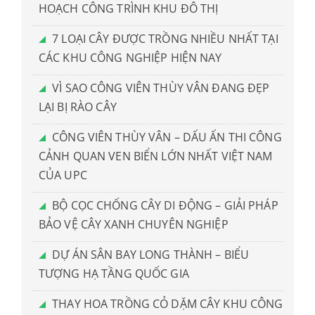
HOẠCH CÔNG TRÌNH KHU ĐÔ THỊ
7 LOẠI CÂY ĐƯỢC TRỒNG NHIỀU NHẤT TẠI
CÁC KHU CÔNG NGHIỆP HIỆN NAY
VÌ SAO CÔNG VIÊN THÙY VÂN ĐANG ĐẸP
LẠI BỊ RÀO CÂY
CÔNG VIÊN THÙY VÂN – DẤU ẤN THI CÔNG
CẢNH QUAN VEN BIỂN LỚN NHẤT VIỆT NAM
CỦA UPC
BỘ CỌC CHỐNG CÂY DI ĐỘNG – GIẢI PHÁP
BẢO VỆ CÂY XANH CHUYÊN NGHIỆP
DỰ ÁN SÂN BAY LONG THÀNH – BIỂU
TƯỢNG HẠ TẦNG QUỐC GIA
THAY HOA TRỒNG CỎ DẶM CÂY KHU CÔNG