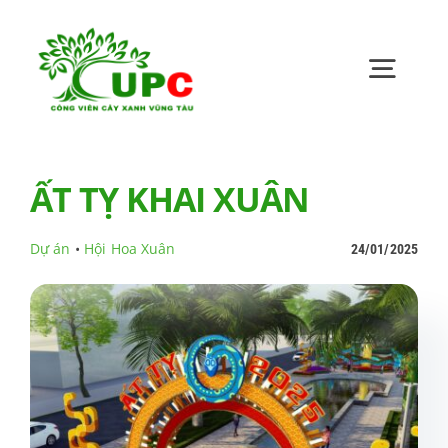
Skip
to
content
Toggl
Navig
Trang chủ
ẤT TỴ KHAI XUÂN
Giới thiệu
Dự án
•
Hội Hoa Xuân
24/01/2025
Bản tin UPC
Quan hệ cổ đông