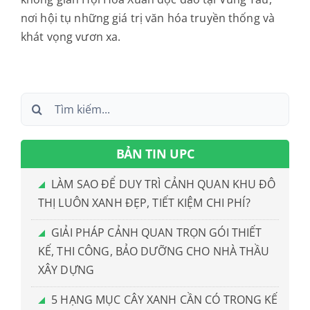
nơi hội tụ những giá trị văn hóa truyền thống và
khát vọng vươn xa.
Search
for:
BẢN TIN UPC
LÀM SAO ĐỂ DUY TRÌ CẢNH QUAN KHU ĐÔ
THỊ LUÔN XANH ĐẸP, TIẾT KIỆM CHI PHÍ?
GIẢI PHÁP CẢNH QUAN TRỌN GÓI THIẾT
KẾ, THI CÔNG, BẢO DƯỠNG CHO NHÀ THẦU
XÂY DỰNG
5 HẠNG MỤC CÂY XANH CẦN CÓ TRONG KẾ