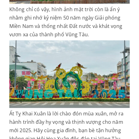
Không chỉ có vậy, hình ảnh mặt trời còn là ẩn ý
nhằm ghi nhớ kỷ niệm 50 năm ngày Giải phóng
Miền Nam và thống nhất Đất nước và khát vọng
vươn xa của thành phố Vũng Tàu.
Ất Tỵ Khai Xuân là lời chào đón mùa xuân, mở ra
hành trình đầy hy vọng và thịnh vượng cho năm
mới 2025. Hãy cùng gia đình, bạn bè tận hưởng
không gian Hội Hoa Xuân độc đáo tại Vũng Tàu,