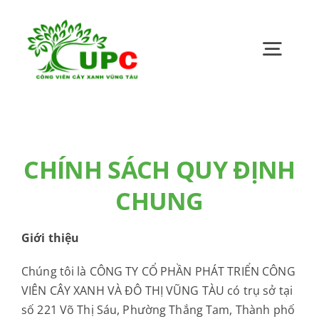
Skip
to
content
Toggl
Navig
Trang chủ
CHÍNH SÁCH QUY ĐỊNH
Giới thiệu
CHUNG
Bản tin UPC
Giới thiệu
Quan hệ cổ đông
Chúng tôi là CÔNG TY CỔ PHẦN PHÁT TRIỂN CÔNG
VIÊN CÂY XANH VÀ ĐÔ THỊ VŨNG TÀU có trụ sở tại
số 221 Võ Thị Sáu, Phường Thắng Tam, Thành phố