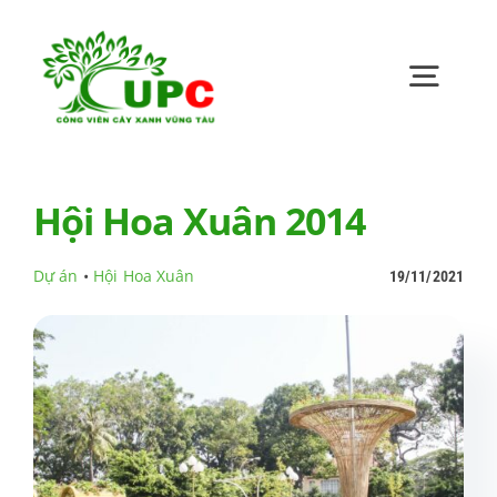
Skip
to
content
Toggl
Navig
Trang chủ
Hội Hoa Xuân 2014
Giới thiệu
Dự án
•
Hội Hoa Xuân
19/11/2021
Bản tin UPC
Quan hệ cổ đông