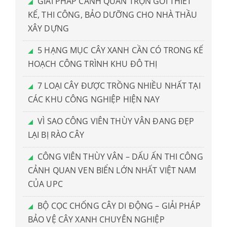
GIẢI PHÁP CẢNH QUAN TRỌN GÓI THIẾT
KẾ, THI CÔNG, BẢO DƯỠNG CHO NHÀ THẦU
XÂY DỰNG
5 HẠNG MỤC CÂY XANH CẦN CÓ TRONG KẾ
HOẠCH CÔNG TRÌNH KHU ĐÔ THỊ
7 LOẠI CÂY ĐƯỢC TRỒNG NHIỀU NHẤT TẠI
CÁC KHU CÔNG NGHIỆP HIỆN NAY
VÌ SAO CÔNG VIÊN THÙY VÂN ĐANG ĐẸP
LẠI BỊ RÀO CÂY
CÔNG VIÊN THÙY VÂN – DẤU ẤN THI CÔNG
CẢNH QUAN VEN BIỂN LỚN NHẤT VIỆT NAM
CỦA UPC
BỘ CỌC CHỐNG CÂY DI ĐỘNG – GIẢI PHÁP
BẢO VỆ CÂY XANH CHUYÊN NGHIỆP