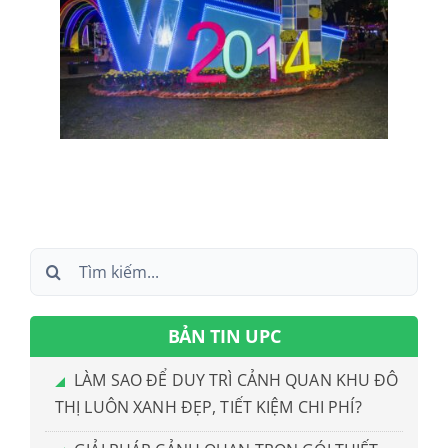
Search
for:
BẢN TIN UPC
LÀM SAO ĐỂ DUY TRÌ CẢNH QUAN KHU ĐÔ
THỊ LUÔN XANH ĐẸP, TIẾT KIỆM CHI PHÍ?