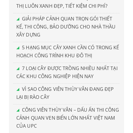
THỊ LUÔN XANH ĐẸP, TIẾT KIỆM CHI PHÍ?
GIẢI PHÁP CẢNH QUAN TRỌN GÓI THIẾT
KẾ, THI CÔNG, BẢO DƯỠNG CHO NHÀ THẦU
XÂY DỰNG
5 HẠNG MỤC CÂY XANH CẦN CÓ TRONG KẾ
HOẠCH CÔNG TRÌNH KHU ĐÔ THỊ
7 LOẠI CÂY ĐƯỢC TRỒNG NHIỀU NHẤT TẠI
CÁC KHU CÔNG NGHIỆP HIỆN NAY
VÌ SAO CÔNG VIÊN THÙY VÂN ĐANG ĐẸP
LẠI BỊ RÀO CÂY
CÔNG VIÊN THÙY VÂN – DẤU ẤN THI CÔNG
CẢNH QUAN VEN BIỂN LỚN NHẤT VIỆT NAM
CỦA UPC