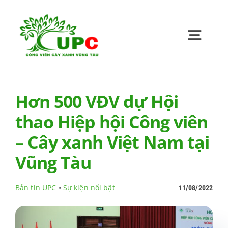
Skip
to
content
Toggl
Navig
Trang chủ
Hơn 500 VĐV dự Hội
thao Hiệp hội Công viên
Giới thiệu
– Cây xanh Việt Nam tại
Bản tin UPC
Vũng Tàu
Bản tin UPC
•
Sự kiện nổi bật
11/08/2022
Quan hệ cổ đông