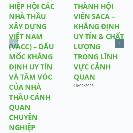
HIỆP HỘI CÁC
THÀNH HỘI
NHÀ THẦU
VIÊN SACA –
XÂY DỰNG
KHẲNG ĐỊNH
VIỆT NAM
UY TÍN & CHẤT
(VACC) – DẤU
LƯỢNG
MỐC KHẲNG
TRONG LĨNH
ĐỊNH UY TÍN
VỰC CẢNH
VÀ TẦM VÓC
QUAN
CỦA NHÀ
16/09/2025
THẦU CẢNH
QUAN
CHUYÊN
NGHIỆP