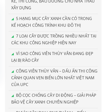
KẾ, THI CÔNG, BẢO DƯỠNG CHO NHÀ THẦU
XÂY DỰNG
5 HẠNG MỤC CÂY XANH CẦN CÓ TRONG
KẾ HOẠCH CÔNG TRÌNH KHU ĐÔ THỊ
7 LOẠI CÂY ĐƯỢC TRỒNG NHIỀU NHẤT TẠI
CÁC KHU CÔNG NGHIỆP HIỆN NAY
VÌ SAO CÔNG VIÊN THÙY VÂN ĐANG ĐẸP
LẠI BỊ RÀO CÂY
CÔNG VIÊN THÙY VÂN – DẤU ẤN THI CÔNG
CẢNH QUAN VEN BIỂN LỚN NHẤT VIỆT NAM
CỦA UPC
BỘ CỌC CHỐNG CÂY DI ĐỘNG – GIẢI PHÁP
BẢO VỆ CÂY XANH CHUYÊN NGHIỆP