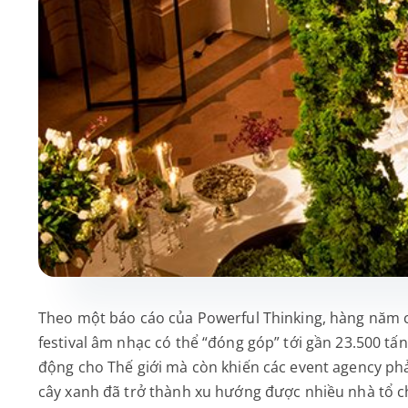
Theo một báo cáo của Powerful Thinking, hàng năm c
festival âm nhạc có thể “đóng góp” tới gần 23.500 tấ
động cho Thế giới mà còn khiến các event agency phải
cây xanh đã trở thành xu hướng được nhiều nhà tổ ch