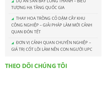
DỰ ÁN SÂN BAY LONG THÀNH – BIỂU
TƯỢNG HẠ TẦNG QUỐC GIA
THAY HOA TRỒNG CỎ DẶM CÂY KHU
CÔNG NGHIỆP – GIẢI PHÁP LÀM MỚI CẢNH
QUAN ĐÓN TẾT
ĐƠN VỊ CẢNH QUAN CHUYÊN NGHIỆP –
GIÁ TRỊ CỐT LÕI LÀM NÊN CON NGƯỜI UPC
THEO DÕI CHÚNG TÔI