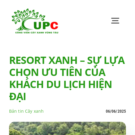
Skip
to
content
Toggl
Navig
Trang chủ
RESORT XANH – SỰ LỰA
CHỌN ƯU TIÊN CỦA
Giới thiệu
KHÁCH DU LỊCH HIỆN
Bản tin UPC
ĐẠI
Bản tin Cây xanh
06/06/2025
Quan hệ cổ đông