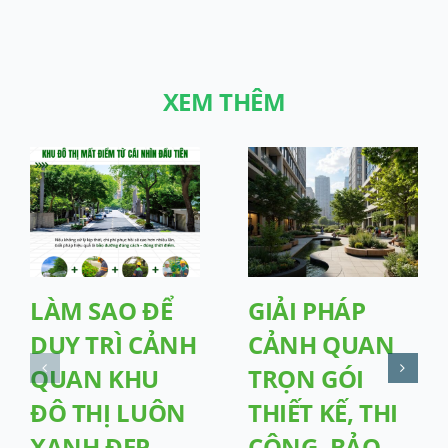
XEM THÊM
LÀM SAO ĐỂ
GIẢI PHÁP
DUY TRÌ CẢNH
CẢNH QUAN
QUAN KHU
TRỌN GÓI
ĐÔ THỊ LUÔN
THIẾT KẾ, THI
XANH ĐẸP,
CÔNG, BẢO