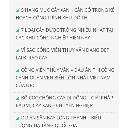
5 HẠNG MỤC CÂY XANH CẦN CÓ TRONG KẾ
HOẠCH CÔNG TRÌNH KHU ĐÔ THỊ
7 LOẠI CÂY ĐƯỢC TRỒNG NHIỀU NHẤT TẠI
CÁC KHU CÔNG NGHIỆP HIỆN NAY
VÌ SAO CÔNG VIÊN THÙY VÂN ĐANG ĐẸP
LẠI BỊ RÀO CÂY
CÔNG VIÊN THÙY VÂN – DẤU ẤN THI CÔNG
CẢNH QUAN VEN BIỂN LỚN NHẤT VIỆT NAM
CỦA UPC
BỘ CỌC CHỐNG CÂY DI ĐỘNG – GIẢI PHÁP
BẢO VỆ CÂY XANH CHUYÊN NGHIỆP
DỰ ÁN SÂN BAY LONG THÀNH – BIỂU
TƯỢNG HẠ TẦNG QUỐC GIA