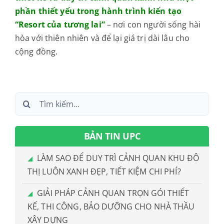
phần thiết yếu trong hành trình kiến tạo
“Resort của tương lai”
– nơi con người sống hài
hòa với thiên nhiên và để lại giá trị dài lâu cho
cộng đồng.
Search
for:
BẢN TIN UPC
LÀM SAO ĐỂ DUY TRÌ CẢNH QUAN KHU ĐÔ
THỊ LUÔN XANH ĐẸP, TIẾT KIỆM CHI PHÍ?
GIẢI PHÁP CẢNH QUAN TRỌN GÓI THIẾT
KẾ, THI CÔNG, BẢO DƯỠNG CHO NHÀ THẦU
XÂY DỰNG