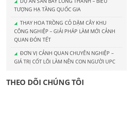
DỰ ÁN SÂN BAY LONG THÀNH – BIỂU
TƯỢNG HẠ TẦNG QUỐC GIA
THAY HOA TRỒNG CỎ DẶM CÂY KHU
CÔNG NGHIỆP – GIẢI PHÁP LÀM MỚI CẢNH
QUAN ĐÓN TẾT
ĐƠN VỊ CẢNH QUAN CHUYÊN NGHIỆP –
GIÁ TRỊ CỐT LÕI LÀM NÊN CON NGƯỜI UPC
THEO DÕI CHÚNG TÔI