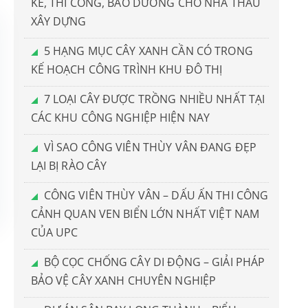
KẾ, THI CÔNG, BẢO DƯỠNG CHO NHÀ THẦU
XÂY DỰNG
5 HẠNG MỤC CÂY XANH CẦN CÓ TRONG
KẾ HOẠCH CÔNG TRÌNH KHU ĐÔ THỊ
7 LOẠI CÂY ĐƯỢC TRỒNG NHIỀU NHẤT TẠI
CÁC KHU CÔNG NGHIỆP HIỆN NAY
VÌ SAO CÔNG VIÊN THÙY VÂN ĐANG ĐẸP
LẠI BỊ RÀO CÂY
CÔNG VIÊN THÙY VÂN – DẤU ẤN THI CÔNG
CẢNH QUAN VEN BIỂN LỚN NHẤT VIỆT NAM
CỦA UPC
BỘ CỌC CHỐNG CÂY DI ĐỘNG – GIẢI PHÁP
BẢO VỆ CÂY XANH CHUYÊN NGHIỆP