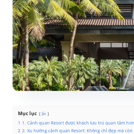
Mục lục
ẩn
1
1. Cảnh quan Resort được khách lưu trú quan tâm hơn
2
2. Xu hướng cảnh quan Resort: Không chỉ đẹp mà còn 