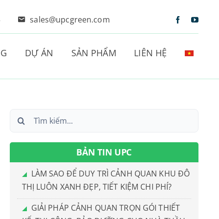
5
sales@upcgreen.com
NG
DỰ ÁN
SẢN PHẨM
LIÊN HỆ
Search
for:
BẢN TIN UPC
LÀM SAO ĐỂ DUY TRÌ CẢNH QUAN KHU ĐÔ
THỊ LUÔN XANH ĐẸP, TIẾT KIỆM CHI PHÍ?
GIẢI PHÁP CẢNH QUAN TRỌN GÓI THIẾT