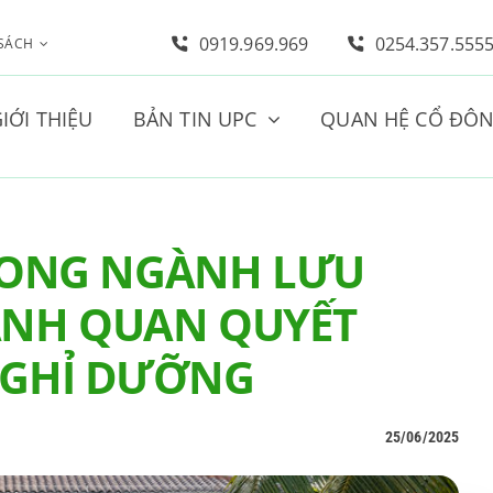
0919.969.969
0254.357.555
 SÁCH
IỚI THIỆU
BẢN TIN UPC
QUAN HỆ CỔ ĐÔ
RONG NGÀNH LƯU
ẢNH QUAN QUYẾT
NGHỈ DƯỠNG
25/06/2025