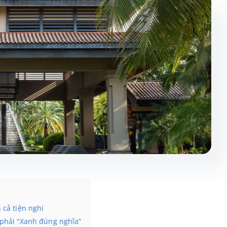
 cả tiện nghi
phải “Xanh đúng nghĩa”