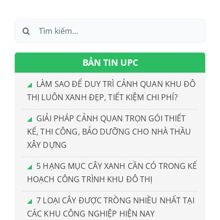
Search
for:
BẢN TIN UPC
LÀM SAO ĐỂ DUY TRÌ CẢNH QUAN KHU ĐÔ
THỊ LUÔN XANH ĐẸP, TIẾT KIỆM CHI PHÍ?
GIẢI PHÁP CẢNH QUAN TRỌN GÓI THIẾT
KẾ, THI CÔNG, BẢO DƯỠNG CHO NHÀ THẦU
XÂY DỰNG
5 HẠNG MỤC CÂY XANH CẦN CÓ TRONG KẾ
HOẠCH CÔNG TRÌNH KHU ĐÔ THỊ
7 LOẠI CÂY ĐƯỢC TRỒNG NHIỀU NHẤT TẠI
CÁC KHU CÔNG NGHIỆP HIỆN NAY