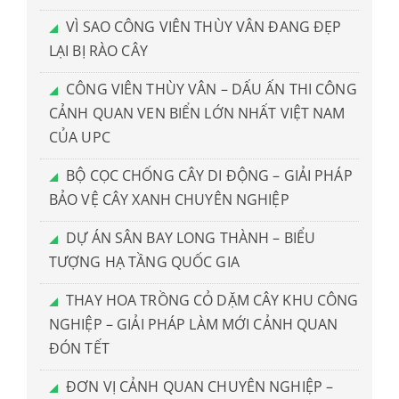
VÌ SAO CÔNG VIÊN THÙY VÂN ĐANG ĐẸP
LẠI BỊ RÀO CÂY
CÔNG VIÊN THÙY VÂN – DẤU ẤN THI CÔNG
CẢNH QUAN VEN BIỂN LỚN NHẤT VIỆT NAM
CỦA UPC
BỘ CỌC CHỐNG CÂY DI ĐỘNG – GIẢI PHÁP
BẢO VỆ CÂY XANH CHUYÊN NGHIỆP
DỰ ÁN SÂN BAY LONG THÀNH – BIỂU
TƯỢNG HẠ TẦNG QUỐC GIA
THAY HOA TRỒNG CỎ DẶM CÂY KHU CÔNG
NGHIỆP – GIẢI PHÁP LÀM MỚI CẢNH QUAN
ĐÓN TẾT
ĐƠN VỊ CẢNH QUAN CHUYÊN NGHIỆP –