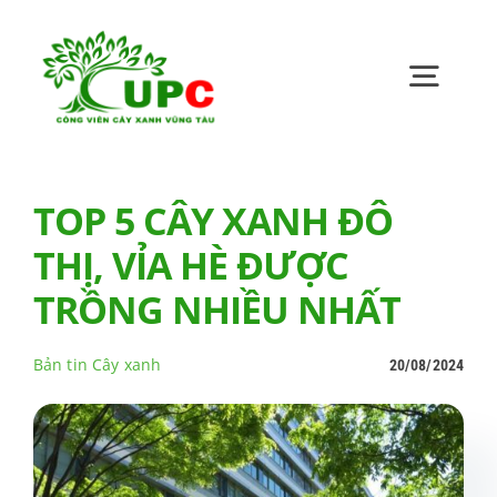
Skip
to
content
Toggl
Navig
Trang chủ
TOP 5 CÂY XANH ĐÔ
THỊ, VỈA HÈ ĐƯỢC
Giới thiệu
TRỒNG NHIỀU NHẤT
Bản tin UPC
Bản tin Cây xanh
20/08/2024
Quan hệ cổ đông