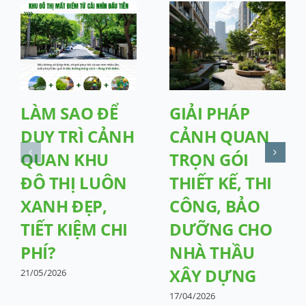
LÀM SAO ĐỂ
GIẢI PHÁP
DUY TRÌ CẢNH
CẢNH QUAN
QUAN KHU
TRỌN GÓI
ĐÔ THỊ LUÔN
THIẾT KẾ, THI
XANH ĐẸP,
CÔNG, BẢO
TIẾT KIỆM CHI
DƯỠNG CHO
PHÍ?
NHÀ THẦU
XÂY DỰNG
21/05/2026
17/04/2026