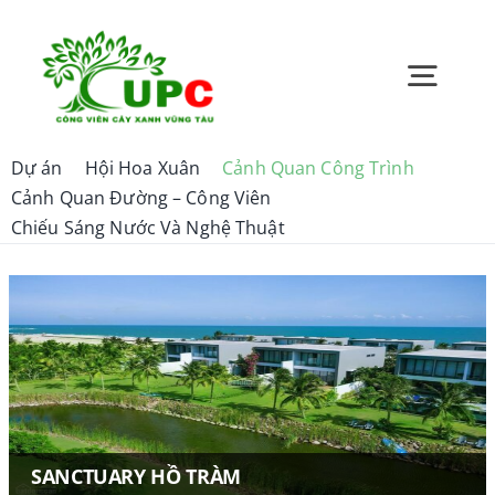
Skip
to
content
Toggl
Navig
Dự án
Hội Hoa Xuân
Cảnh Quan Công Trình
Trang chủ
Cảnh Quan Đường – Công Viên
Chiếu Sáng Nước Và Nghệ Thuật
Giới thiệu
Bản tin UPC
Quan hệ cổ đông
SANCTUARY HỒ TRÀM