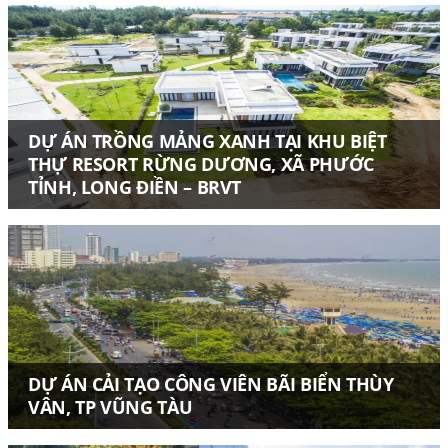
DỰ ÁN TRỒNG MẢNG XANH TẠI KHU BIỆT
THỰ RESORT RỪNG DƯƠNG, XÃ PHƯỚC
TỈNH, LONG ĐIỀN – BRVT
DỰ ÁN CẢI TẠO CÔNG VIÊN BÃI BIỂN THÙY
VÂN, TP VŨNG TÀU