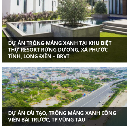
DỰ ÁN TRỒNG MẢNG XANH TẠI KHU BIỆT
THỰ RESORT RỪNG DƯƠNG, XÃ PHƯỚC
TỈNH, LONG ĐIỀN – BRVT
DỰ ÁN CẢI TẠO, TRỒNG MẢNG XANH CÔNG
VIÊN BÃI TRƯỚC, TP VŨNG TÀU