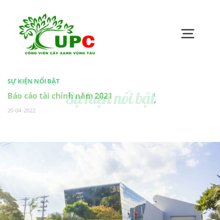
Skip
to
content
Toggl
Navig
Trang chủ
SỰ KIỆN NỔI BẬT
Sự kiện nổi bật
Báo cáo tài chính năm 2021
20-04-2022
Giới thiệu
Bản tin UPC
Quan hệ cổ đông