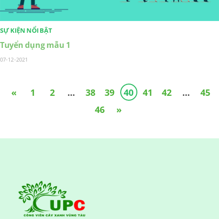
SỰ KIỆN NỔI BẬT
Tuyển dụng mẫu 1
07-12-2021
«
1
2
…
38
39
40
41
42
…
45
46
»